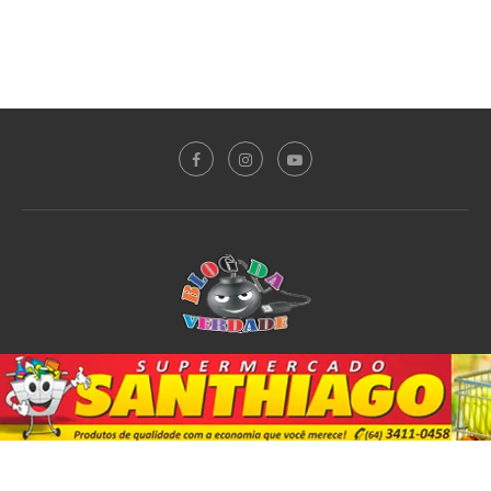
Sobre o Blog
Notícias
Plantão Policial
Acidente
Política
Esporte
@2020 - All Right Reserved. Designed and Developed by
PortalDev