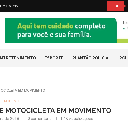
uiz Cláudio
TOP
NTRETENIMENTO
ESPORTE
PLANTÃO POLICIAL
POL
TOCICLETA EM MOVIMENTO
ACIDENTE
DE MOTOCICLETA EM MOVIMENTO
ro de 2018
0 comentário
1,4K
visualizações