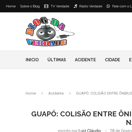
Home
Sobre o Blog
TV Verdade
Rádio Verdade
Fale com o L
INICIO
ÚLTIMAS
ACIDENTE
CIDADE
E
Home
Acidente
GUAPÓ: COLISÃO ENTRE ÔNIBUS
GUAPÓ: COLISÃO ENTRE ÔNI
N
escrito por
Luiz Cláudio
28 de fever