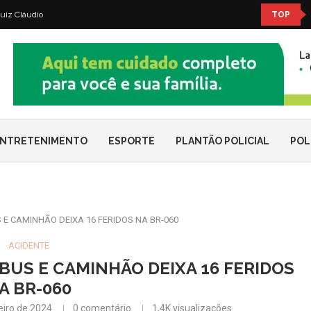
uiz Cláudio
TOP
NTRETENIMENTO
ESPORTE
PLANTÃO POLICIAL
POL
 E CAMINHÃO DEIXA 16 FERIDOS NA BR-060
ACIDENTE
BUS E CAMINHÃO DEIXA 16 FERIDOS
A BR-060
eiro de 2024
0 comentário
1,4K
visualizações