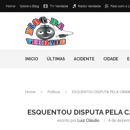
Home
Sobre o Blog
TV Verdade
Rádio Verdade
Fale com o L
INICIO
ÚLTIMAS
ACIDENTE
CIDADE
E
Home
Política
ESQUENTOU DISPUTA PELA CÂMA
ESQUENTOU DISPUTA PELA C
escrito por
Luiz Cláudio
4 de dezem