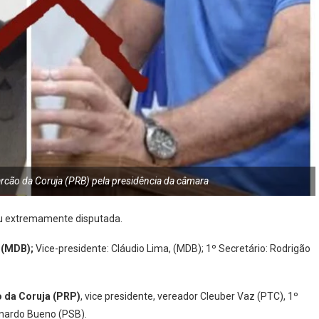
rcão da Coruja (PRB) pela presidência da câmara
ou extremamente disputada.
 (MDB);
Vice-presidente: Cláudio Lima, (MDB); 1º Secretário: Rodrigão
 da Coruja (PRP)
, vice presidente, vereador Cleuber Vaz (PTC), 1º
onardo Bueno (PSB).