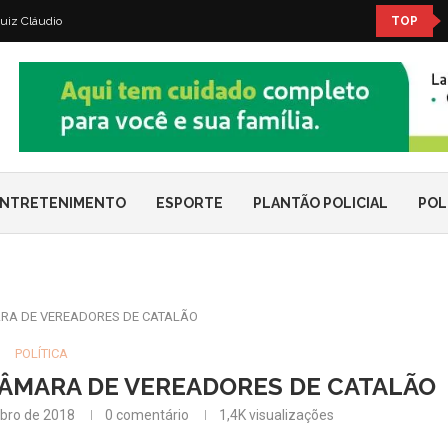
uiz Cláudio
TOP
NTRETENIMENTO
ESPORTE
PLANTÃO POLICIAL
POL
RA DE VEREADORES DE CATALÃO
POLÍTICA
ÂMARA DE VEREADORES DE CATALÃO
bro de 2018
0 comentário
1,4K
visualizações