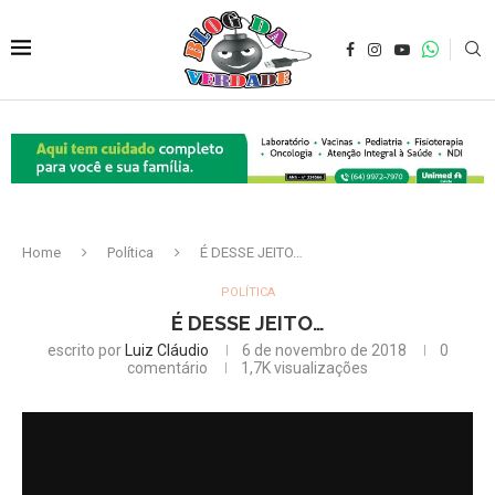
Home
Política
É DESSE JEITO…
POLÍTICA
É DESSE JEITO…
escrito por
Luiz Cláudio
6 de novembro de 2018
0
comentário
1,7K
visualizações