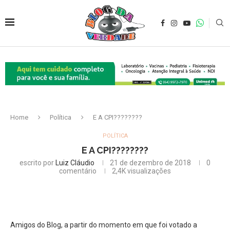
Home
Política
E A CPI????????
POLÍTICA
E A CPI????????
escrito por
Luiz Cláudio
21 de dezembro de 2018
0
comentário
2,4K
visualizações
Amigos do Blog, a partir do momento em que foi votado a