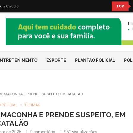
uiz Cláudio
TOP
NTRETENIMENTO
ESPORTE
PLANTÃO POLICIAL
POL
DE MACONHA E PRENDE SUSPEITO, EM CATALÃO
 POLICIAL
ÚLTIMAS
 MACONHA E PRENDE SUSPEITO, EM
CATALÃO
bro de 2025
0 comentário
951
visualizações