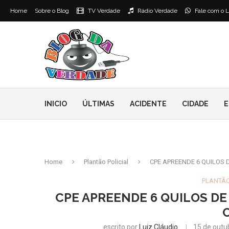
Home
Sobre o Blog
TV Verdade
Rádio Verdade
Fale com o L
INICIO
ÚLTIMAS
ACIDENTE
CIDADE
E
Home
Plantão Policial
CPE APREENDE 6 QUILOS 
PLANTÃO
CPE APREENDE 6 QUILOS DE
escrito por
Luiz Cláudio
15 de outu