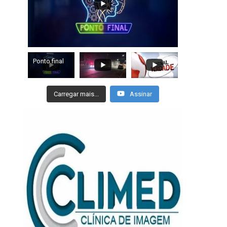
Ponto final
Carregar mais...
Assinar
RENATO RIBEIRO OFICIALIZA
METABASE PRESS
CANDIDATURA EM CONVENÇÃO
PRESTADORA DA CM