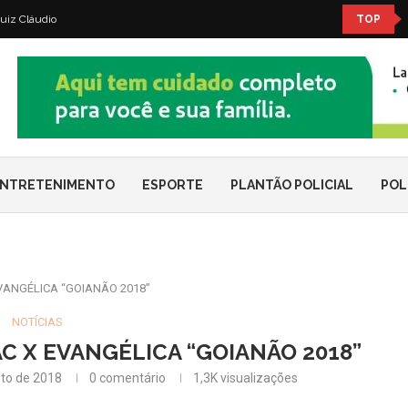
uiz Cláudio
TOP
NTRETENIMENTO
ESPORTE
PLANTÃO POLICIAL
POL
VANGÉLICA “GOIANÃO 2018”
NOTÍCIAS
C X EVANGÉLICA “GOIANÃO 2018”
to de 2018
0 comentário
1,3K
visualizações