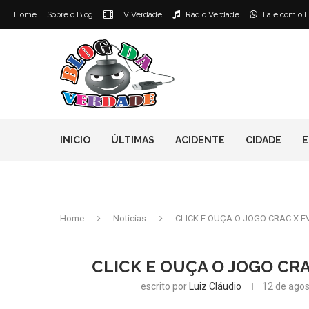
Home
Sobre o Blog
TV Verdade
Rádio Verdade
Fale com o L
INICIO
ÚLTIMAS
ACIDENTE
CIDADE
E
Home
Notícias
CLICK E OUÇA O JOGO CRAC X E
CLICK E OUÇA O JOGO CRA
escrito por
Luiz Cláudio
12 de agos