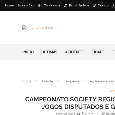
Home
Sobre o Blog
TV Verdade
Rádio Verdade
Fale com o L
INICIO
ÚLTIMAS
ACIDENTE
CIDADE
E
Home
Cidade
Campeonato Society Regional de 
CI
CAMPEONATO SOCIETY REGI
JOGOS DISPUTADOS E 
escrito por
Luiz Cláudio
30 de ab