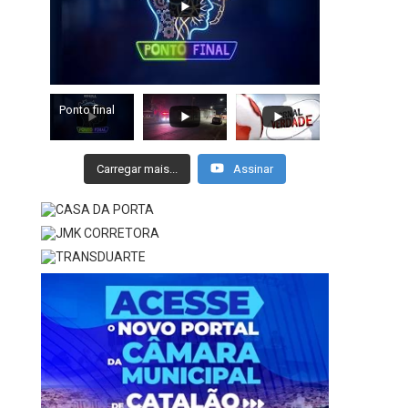
Ponto final
Carregar mais...
Assinar
RENATO RIBEIRO OFICIALIZA
METABASE PRESS
CANDIDATURA EM CONVENÇÃO
PRESTADORA DA CM
DESCONTOS INDEVID
5 de agosto de 2026
3 de agosto de 20