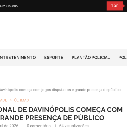
uiz Cláudio
TOP
NTRETENIMENTO
ESPORTE
PLANTÃO POLICIAL
POL
Davinópolis começa com jogos disputados e grande presença de público
DADE
ÚLTIMAS
ONAL DE DAVINÓPOLIS COMEÇA COM
GRANDE PRESENÇA DE PÚBLICO
ril de 2026
0 comentário
64
visualizações