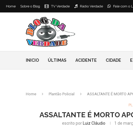
Home
Sobre o Blog
TV Verdade
Rádio Verdade
Fale com o L
INICIO
ÚLTIMAS
ACIDENTE
CIDADE
E
Home
Plantão Policial
ASSALTANTE É MORTO A
PL
ASSALTANTE É MORTO AP
escrito por
Luiz Cláudio
1 de març