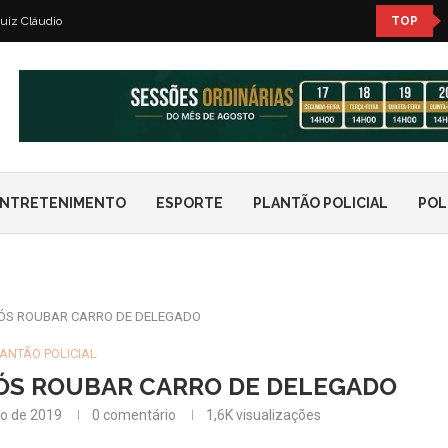
uiz Cláudio
TOP
NTRETENIMENTO
ESPORTE
PLANTÃO POLICIAL
POL
PÓS ROUBAR CARRO DE DELEGADO
ANTÃO POLICIAL
ÓS ROUBAR CARRO DE DELEGADO
o de 2019
0 comentário
1,6K
visualizações