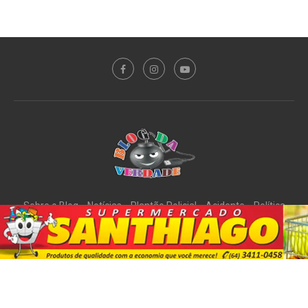
Sobre o Blog
Notícias
Plantão Policial
Acidente
Política
Esporte
@2020 - All Right Reserved. Designed and Developed by
PortalDev
DE VOLTA AO TOPO