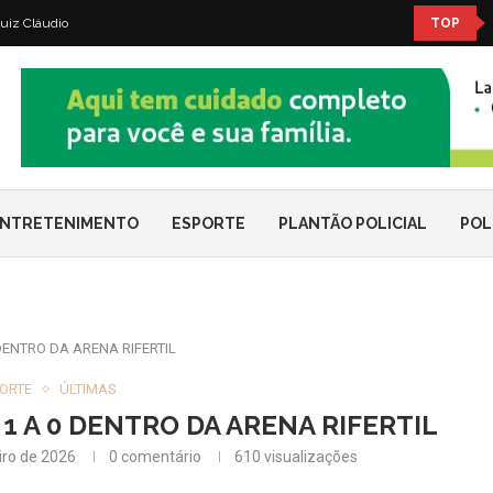
uiz Cláudio
TOP
NTRETENIMENTO
ESPORTE
PLANTÃO POLICIAL
POL
DENTRO DA ARENA RIFERTIL
ORTE
ÚLTIMAS
1 A 0 DENTRO DA ARENA RIFERTIL
iro de 2026
0 comentário
610
visualizações