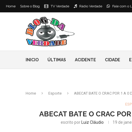
Home
Sobre o Blog
TV Verdade
Rádio Verdade
Fale com o L
INICIO
ÚLTIMAS
ACIDENTE
CIDADE
E
Home
Esporte
ABECAT BATE O CRAC POR 1 A 0 
ESP
ABECAT BATE O CRAC POR 
escrito por
Luiz Cláudio
19 de jane