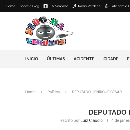
Home
Sobre o Blog
TV Verdade
Rádio Verdade
Fale com o L
INICIO
ÚLTIMAS
ACIDENTE
CIDADE
E
Home
Política
DEPUTADO HENRIQUE CÉSAR …
DEPUTADO 
escrito por
Luiz Cláudio
4 de janei