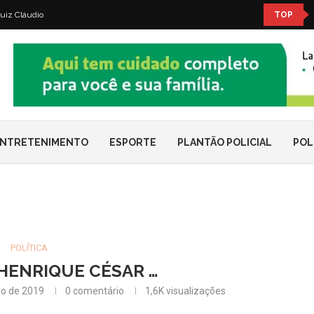
uiz Cláudio
TOP
NTRETENIMENTO
ESPORTE
PLANTÃO POLICIAL
POL
POLÍTICA
HENRIQUE CÉSAR …
ro de 2019
0 comentário
1,6K
visualizações