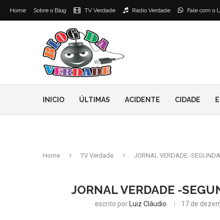
Home
Sobre o Blog
TV Verdade
Rádio Verdade
Fale com o L
INICIO
ÚLTIMAS
ACIDENTE
CIDADE
E
Home
TV Verdade
JORNAL VERDADE -SEGUNDA 
JORNAL VERDADE -SEGUN
escrito por
Luiz Cláudio
17 de dezem