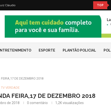
uiz Cláudio
TOP
NTRETENIMENTO
ESPORTE
PLANTÃO POLICIAL
POL
FEIRA,17 DE DEZEMBRO 2018
TV VERDADE
DA FEIRA,17 DE DEZEMBRO 2018
bro de 2018
0 comentário
1,2K
visualizações